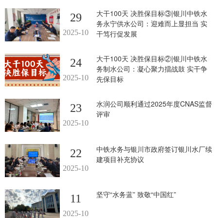
大干100天 决胜保目标③|银川中铁水
29
务永宁供水公司：迎难而上显担当 实
2025-10
干笃行促发展
大干100天 决胜保目标②|银川中铁水
24
务制水公司：凝心聚力擂战鼓 实干争
2025-10
先保目标
水润公司顺利通过2025年度CNAS监督
23
评审
2025-10
中铁水务与银川市政府签订银川水厂续
22
建项目补充协议
2025-10
坚守“水务蓝” 致敬“中国红”
11
2025-10