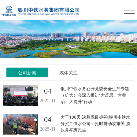
公司新闻
媒体关注
银川中铁水务召开党委安全生产专题
04
（扩大）会深入推进“大反思、大整
2025-11
治、大提升”行动
大干100天 决胜保目标④|银川中铁水
04
务贺兰供水公司：抢时拼劲攻难关 质
2025-11
效并举惠民生